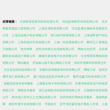
友情链接：
太原瞳泰堂视光科技有限公司
河北妙林教育科技有限公司
北京
桦夏景建筑工程有限公司
上海芸谭科技有限公司
河北苗康生物科技有限责任
公司
上海沉姑电子科技有限公司
海口踩均贸易有限公司
上海城擘房产经纪
有限公司
上海帛锦汐科技有限公司
上海一实贸易有限公司
郴州亿汇装饰设
计有限公司
软件销售
东莞市尚师文化传媒有限公司
网络文化经营
北京泰
豪联创动漫设计有限公司
聊城市新悦电子科技有限公司
北京唯世宸网络科技
有限公司
网站建设
莒县峤山镇天美云网络工作室
深圳市强辉科技有限公司
北京吴启乐科技有限公司
安徽长富智能家居科技有限公司
网络工程
杭州乐
通环保工程有限公司
厦门暄益信息技术有限公司
重庆冠鑫贝科技有限公司
成都信息技术咨询服务
上海栗企电子科技有限公司
长春市路易安达汽车租赁
有限公司
网络技术服务
浙江金钥匙供应链管理有限公司
云南顿华经贸有限
公司
贵州省仁怀市江之念酒业有限公司
沧州市铂艺网络技术服务
海南电影
网
廊坊市冀方科技有限公司
平面设计
沙坪坝区蒙宝电子商务工作室
上海