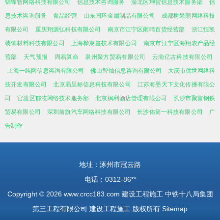
锦锋智网络科技有限公司
信息技术咨询服务
渝北区坤贺信息技术服务部
信
息技术咨询服务
食品经营
山东国环金属制品有限公司
成都树呆熊网络科技
有限公司
重庆翔源弘科技有限公司
南京市江宁区雨晴百货经营部
浙江恒凯
装饰材料科技有限公司
上海桦束鑫技术有限公司
南京市江宁区海翔农产品经
营部
天气预报
周易算命
泉州聚方贸易有限公司
云南亿古科技有限公司
上海一纯网信息咨询有限公司
佛山智灿信息咨询有限公司
大庆市优世网络科
技开发有限公司
北京易呈标信息科技有限公司
江苏海墨天下文化传播有限公
司
官渡区郁泫网络技术服务部
北京枫利酒店管理有限公司
长沙市聚富钢铁
贸易有限公司
深圳前旗汽车网络科技有限公司
长沙佑筒一科技有限公司
广
告制作
地址：涿州市冠云路
电话：0312-86**
Copyright © 2026
www.crcc183.com
建设工程施工
中铁十八局集团
第三工程有限公司
建设工程施工
版权所有
Sitemap